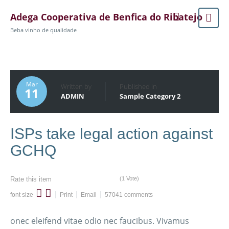
Adega Cooperativa de Benfica do Ribatejo
Beba vinho de qualidade
Mar
Written by
Published in
11
ADMIN
Sample Category 2
ISPs take legal action against
GCHQ
(1 Vote)
Rate this item
font size
Print
Email
57041
comments
onec eleifend vitae odio nec faucibus. Vivamus