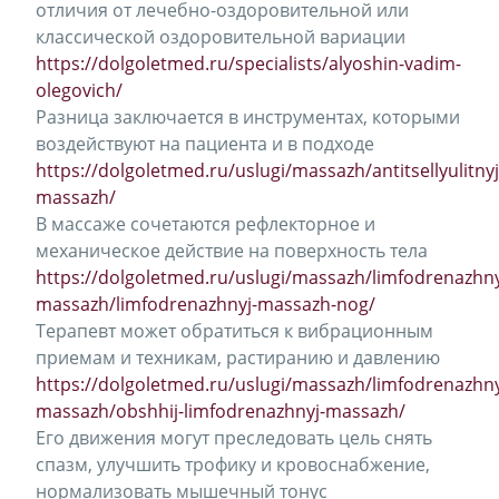
отличия от лечебно-оздоровительной или
классической оздоровительной вариации
https://dolgoletmed.ru/specialists/alyoshin-vadim-
olegovich/
Разница заключается в инструментах, которыми
воздействуют на пациента и в подходе
https://dolgoletmed.ru/uslugi/massazh/antitsellyulitnyj
massazh/
В массаже сочетаются рефлекторное и
механическое действие на поверхность тела
https://dolgoletmed.ru/uslugi/massazh/limfodrenazhny
massazh/limfodrenazhnyj-massazh-nog/
Терапевт может обратиться к вибрационным
приемам и техникам, растиранию и давлению
https://dolgoletmed.ru/uslugi/massazh/limfodrenazhny
massazh/obshhij-limfodrenazhnyj-massazh/
Его движения могут преследовать цель снять
спазм, улучшить трофику и кровоснабжение,
нормализовать мышечный тонус