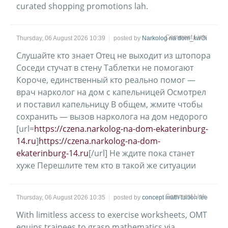
curated shopping promotions lah.
Comment Link
Thursday, 06 August 2026 10:39
posted by
Narkolog na dom_kwOi
Слушайте кто знает Отец не выходит из штопора
Соседи стучат в стену Таблетки не помогают
Короче, единственный кто реально помог —
врач нарколог на дом с капельницей Осмотрел
и поставил капельницу В общем, жмите чтобы
сохранить — вызов нарколога на дом недорого
[url=
https://czena.narkolog-na-dom-ekaterinburg-
14.ru
]
https://czena.narkolog-na-dom-
ekaterinburg-14.ru
[/url] Не ждите пока станет
хуже Перешлите тем кто в такой же ситуации
Comment Link
Thursday, 06 August 2026 10:35
posted by
concept math tuition fee
With limitless access to exercise worksheets, OMT
equips trainees to grasp mathematics ᴠia