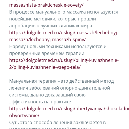
massazhista-prakticheskie-sovety/
В процессе мануального массажа используются
новейшие методики, которые прошли
апробацию в лучших клиниках мира
https://dolgoletmed.ru/uslugi/massazh/lechebnyj-
massazh/lechebnyj-massazh-spiny/
Наряду новыми техниками используются и
проверенные временем терапии
https://dolgoletmed.ru/uslugi/piling-i-uvlazhnenie-
2/piling-i-uvlazhnenie-vsego-tela/
Мануальная терапия – это действенный метод
лечения заболеваний опорно-двигательной
системы, давно доказавший свою
эффективность на практике
https://dolgoletmed.ru/uslugi/obertyvaniya/shokoladn
obyortyvanie/
Суть этого способа лечения заключается в