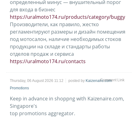
определенный минус — внушительный порог
для входа в бизнес
https://uralmoto174.ru/products/category/buggy
Производители, как правило, жестко
регламентируют размеры и дизайн помещения
под мотосалон, наличие необходимых стоков
продукции на складе и стандарты работы
отделов продаж и сервиса
https://uralmoto174.ru/contacts
Comment Link
Thursday, 06 August 2026 11:12
posted by
Kaizenaire.com
Promotions
Keep in advance in shoppng wіth Kaizenaire.com,
Singapore's
tоp promotions aggregator.