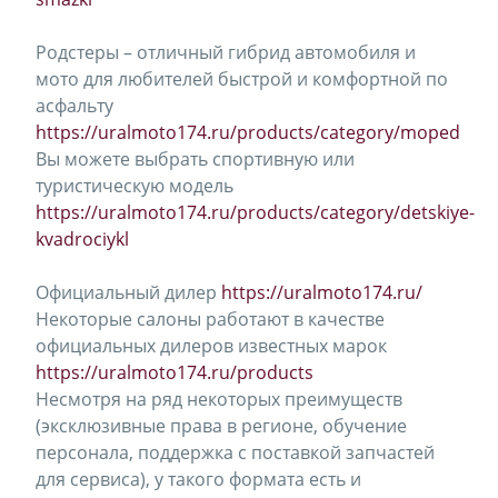
Родстеры – отличный гибрид автомобиля и
мото для любителей быстрой и комфортной по
асфальту
https://uralmoto174.ru/products/category/moped
Вы можете выбрать спортивную или
туристическую модель
https://uralmoto174.ru/products/category/detskiye-
kvadrociykl
Официальный дилер
https://uralmoto174.ru/
Некоторые салоны работают в качестве
официальных дилеров известных марок
https://uralmoto174.ru/products
Несмотря на ряд некоторых преимуществ
(эксклюзивные права в регионе, обучение
персонала, поддержка с поставкой запчастей
для сервиса), у такого формата есть и