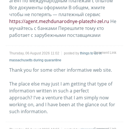
агент по международным платежам с опытом
Все документы оформили В общем, жмите
чтобы не потерять — платежный сервис
https://agent.mezhdunarodnye-platezhi-zel.ru
Не
мучайтесь с банками Перешлите тому кто
работает с зарубежными поставщиками
Comment Link
Thursday, 06 August 2026 11:02
posted by
things to do in
massachusetts during quarantine
Thаnk you for some other informative web site.
The plаce else may just I am getting that type of
information written in ѕuch a perfect
approach? I've a venture that I am simply now
working on, and I have been at the ɡlance out for
such information.
Comment Link