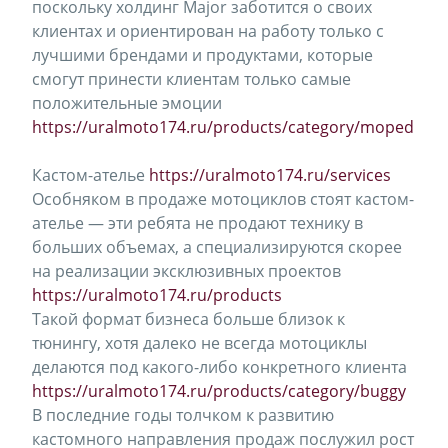
поскольку холдинг Major заботится о своих
клиентах и ориентирован на работу только с
лучшими брендами и продуктами, которые
смогут принести клиентам только самые
положительные эмоции
https://uralmoto174.ru/products/category/moped
Кастом-ателье
https://uralmoto174.ru/services
Особняком в продаже мотоциклов стоят кастом-
ателье — эти ребята не продают технику в
больших объемах, а специализируются скорее
на реализации эксклюзивных проектов
https://uralmoto174.ru/products
Такой формат бизнеса больше близок к
тюнингу, хотя далеко не всегда мотоциклы
делаются под какого-либо конкретного клиента
https://uralmoto174.ru/products/category/buggy
В последние годы толчком к развитию
кастомного направления продаж послужил рост