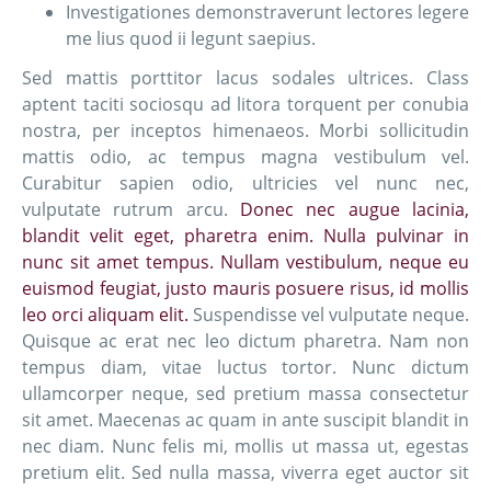
Investigationes demonstraverunt lectores legere
me lius quod ii legunt saepius.
Sed mattis porttitor lacus sodales ultrices. Class
aptent taciti sociosqu ad litora torquent per conubia
nostra, per inceptos himenaeos. Morbi sollicitudin
mattis odio, ac tempus magna vestibulum vel.
Curabitur sapien odio, ultricies vel nunc nec,
vulputate rutrum arcu.
Donec nec augue lacinia,
blandit velit eget, pharetra enim. Nulla pulvinar in
nunc sit amet tempus. Nullam vestibulum, neque eu
euismod feugiat, justo mauris posuere risus, id mollis
leo orci aliquam elit.
Suspendisse vel vulputate neque.
Quisque ac erat nec leo dictum pharetra. Nam non
tempus diam, vitae luctus tortor. Nunc dictum
ullamcorper neque, sed pretium massa consectetur
sit amet. Maecenas ac quam in ante suscipit blandit in
nec diam. Nunc felis mi, mollis ut massa ut, egestas
pretium elit. Sed nulla massa, viverra eget auctor sit