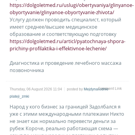
https://dolgoletmed.ru/uslugi/obertyvaniya/glinyanoe-
obyortyvanie/glinyanoe-obyortyvanie-zhivota/
Услугу должен проводить специалист, который
имеет среднее/высшее медицинское
образование и соответствующую подготовку
https://dolgoletmed.ru/articl/pyatochnaya-shpora-
prichiny-profilaktika-i-effektivnoe-lechenie/
Диагностика и проведение лечебного массажа
позвоночника
Comment Link
Thursday, 06 August 2026 11:04
posted by
Mejdynarodnie
plateji_zmki
Народ у кого бизнес за границей Задолбался я
уже с этими международными платежами Никто
не знает как нормально перевести деньги за
рубеж Короче, реально работающая схема —