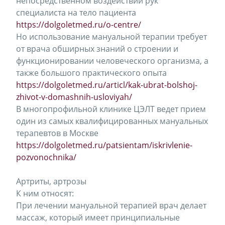
непосредственном воздействии рук
специалиста на тело пациента
https://dolgoletmed.ru/o-centre/
Но использование мануальной терапии требует
от врача обширных знаний о строении и
функционировании человеческого организма, а
также большого практического опыта
https://dolgoletmed.ru/articl/kak-ubrat-bolshoj-
zhivot-v-domashnih-usloviyah/
В многопрофильной клинике ЦЭЛТ ведет прием
один из самых квалифицированных мануальных
терапевтов в Москве
https://dolgoletmed.ru/patsientam/iskrivlenie-
pozvonochnika/
Артриты, артрозы
К ним относят:
При лечении мануальной терапией врач делает
массаж, который имеет принципиальные