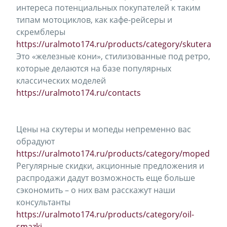
интереса потенциальных покупателей к таким
типам мотоциклов, как кафе-рейсеры и
скремблеры
https://uralmoto174.ru/products/category/skutera
Это «железные кони», стилизованные под ретро,
которые делаются на базе популярных
классических моделей
https://uralmoto174.ru/contacts
Цены на скутеры и мопеды непременно вас
обрадуют
https://uralmoto174.ru/products/category/moped
Регулярные скидки, акционные предложения и
распродажи дадут возможность еще больше
сэкономить – о них вам расскажут наши
консультанты
https://uralmoto174.ru/products/category/oil-
smazki