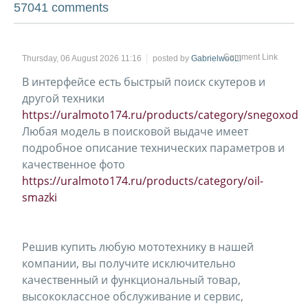
57041
comments
Comment Link
Thursday, 06 August 2026 11:16
posted by
GabrielwooLi
В интерфейсе есть быстрый поиск скутеров и
другой техники
https://uralmoto174.ru/products/category/snegoxod
Любая модель в поисковой выдаче имеет
подробное описание технических параметров и
качественное фото
https://uralmoto174.ru/products/category/oil-
smazki
Решив купить любую мототехнику в нашей
компании, вы получите исключительно
качественный и функциональный товар,
высококлассное обслуживание и сервис,